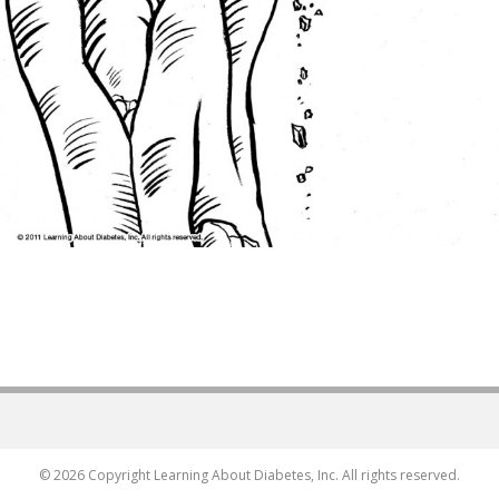
© 2026 Copyright Learning About Diabetes, Inc. All rights reserved.